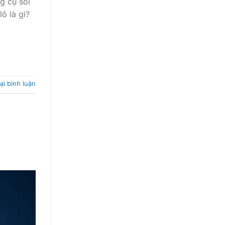
g cụ soi
ô là gì?
lại bình luận