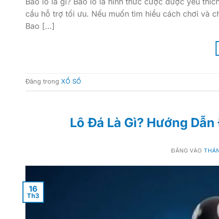
Bao lô là gì? Bao lô là hình thức cược được yêu thíc
cầu hỗ trợ tối ưu. Nếu muốn tìm hiểu cách chơi và ch
Bao […]
Đăng trong
XỔ SỐ
Lô Đá Là Gì? Hướng Dẫn
ĐĂNG VÀO
THÁN
16
Th3