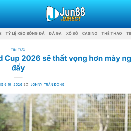
8
TỶ LỆ KÈO BÓNG ĐÁ
ĐÁ GÀ
XỔ SỐ
CASINO
THỂ THAO
TI
TIN TỨC
ld Cup 2026 sẽ thất vọng hơn mày ng
đấy
G 6 19, 2026
BỞI
JONNY TRẦN ĐÔNG