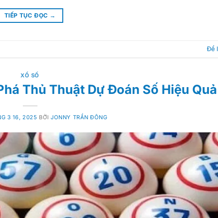
TIẾP TỤC ĐỌC
→
Để 
XỔ SỐ
 Phá Thủ Thuật Dự Đoán Số Hiệu Quả
G 3 16, 2025
BỞI
JONNY TRẦN ĐÔNG