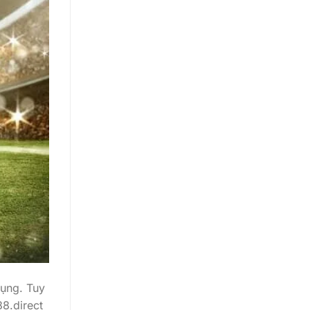
dụng. Tuy
88.direct