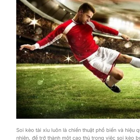
Soi kèo tài xỉu luôn là chiến thuật phổ biến và hi
nhiên, để trở thành một cao thủ trong việc soi kèo b