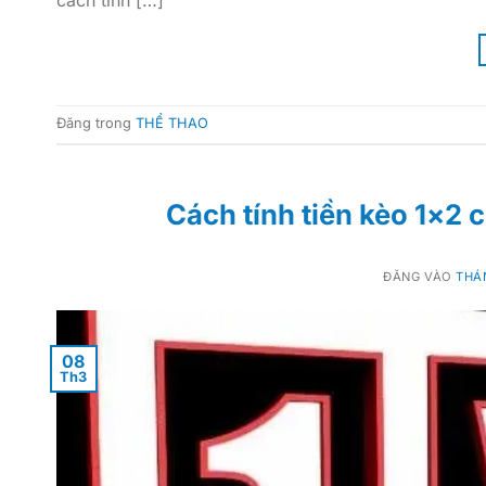
Đăng trong
THỂ THAO
Cách tính tiền kèo 1×2
ĐĂNG VÀO
THÁN
08
Th3