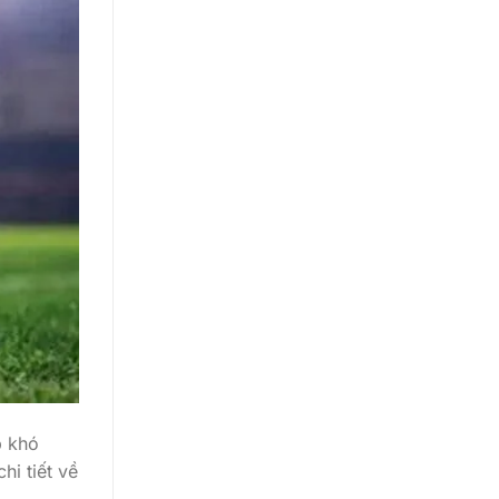
p khó
hi tiết về