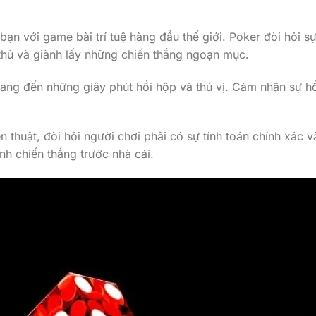
bạn với game bài trí tuệ hàng đầu thế giới. Poker đòi hỏi s
thủ và giành lấy những chiến thắng ngoạn mục.
 mang đến những giây phút hồi hộp và thú vị. Cảm nhận sự hồ
n thuật, đòi hỏi người chơi phải có sự tính toán chính xác 
nh chiến thắng trước nhà cái.