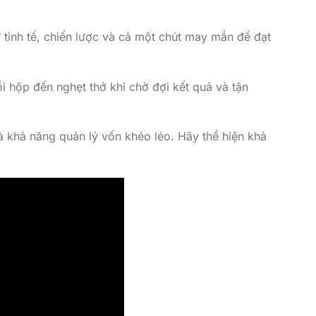
ự tinh tế, chiến lược và cả một chút may mắn để đạt
i hộp đến nghẹt thở khi chờ đợi kết quả và tận
và khả năng quản lý vốn khéo léo. Hãy thể hiện khả