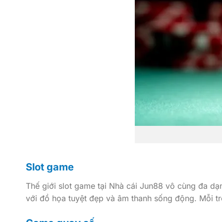
Slot game
Thế giới slot game tại Nhà cái Jun88 vô cùng đa dạ
với đồ họa tuyệt đẹp và âm thanh sống động. Mỗi t