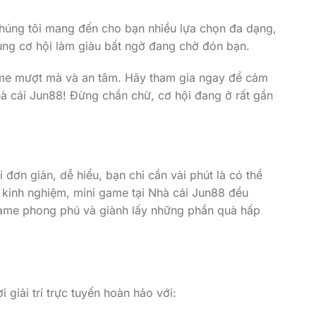
Chúng tôi mang đến cho bạn nhiều lựa chọn đa dạng,
cùng cơ hội làm giàu bất ngờ đang chờ đón bạn.
 game mượt mà và an tâm. Hãy tham gia ngay để cảm
hà cái Jun88! Đừng chần chừ, cơ hội đang ở rất gần
 đơn giản, dễ hiểu, bạn chỉ cần vài phút là có thể
ó kinh nghiệm, mini game tại Nhà cái Jun88 đều
game phong phú và giành lấy những phần quà hấp
giải trí trực tuyến hoàn hảo với: