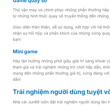
Game quay số
Thử vận may và chinh phục những phần thưởng hấp dẫ
từ những hình thức quay số truyền thống đến những 
Giao diện thân thiện, dễ sử dụng, kết hợp với hệ t
nhận sự hồi hộp và phấn khích của những vòng quay 
bạn!
Mini game
Hãy tận hưởng những phút giây giải trí sảng khoái và
tham gia và trải nghiệm những trò chơi hấp dẫn, kh
mang đến những phần thưởng giá trị, xứng đáng vớ
dẫn!
Trải nghiệm người dùng tuyệt vờ
Nhà cái Jun88 luôn đặt trải nghiệm người dùng lên h