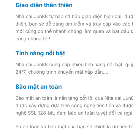
Giao diện thân thiện
Nhà cái Jun88 tự hào sở hữu giao diện hiện đại, đư
thiện, bạn sẽ dễ dàng tìm kiếm và truy cập vào các t
mới cũng có thể nhanh chóng làm quen và bắt đầu tậ
cùng chúng tôi!
Tính năng nổi bật
Nhà cái Jun88 cung cấp nhiều tính năng nổi bật, gi
24/7, chương trình khuyến mãi hấp dẫn,…
Bảo mật an toàn
Bảo mật an toàn là nền tảng cốt lõi của Nhà cái Jun
được xây dựng dựa trên công nghệ tiên tiến và đượ
nghệ SSL 128-bit, đảm bảo an toàn tuyệt đối và ngă
Sự an toàn và bảo mật của bạn sẽ chính là ưu tiên h