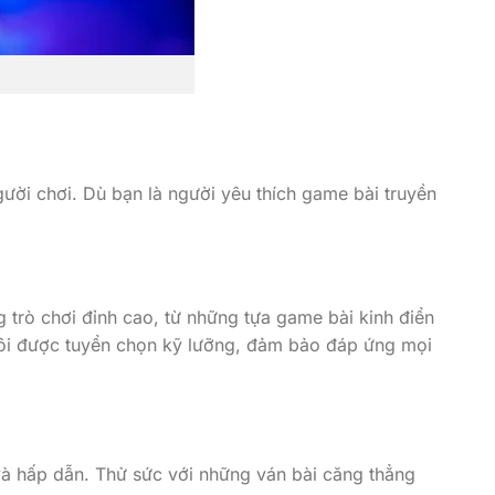
ười chơi. Dù bạn là người yêu thích game bài truyền
 trò chơi đỉnh cao, từ những tựa game bài kinh điển
tôi được tuyển chọn kỹ lưỡng, đảm bảo đáp ứng mọi
 và hấp dẫn. Thử sức với những ván bài căng thẳng