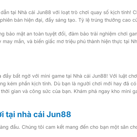
n tại Nhà cái Jun88 với loạt trò chơi quay số kịch tính! 
phiên bản hiện đại, đầy sáng tạo. Tỷ lệ trúng thưởng cao 
hống bảo mật an toàn tuyệt đối, đảm bảo trải nghiệm chơi
may mắn, và biến giấc mơ triệu phú thành hiện thực tại N
 đầy bất ngờ với mini game tại Nhà cái Jun88! Với luật chơi
ông kém phần kịch tính. Dù bạn là người chơi mới hay đã c
i thời gian và công sức của bạn. Khám phá ngay kho mini 
i tại nhà cái Jun88
àng đầu. Chúng tôi cam kết mang đến cho bạn một sân chơi 