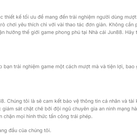
ợc thiết kế tối ưu để mang đến trải nghiệm người dùng mượt
rò chơi yêu thích chỉ với vài thao tác đơn giản. Không cần 
n hưởng thế giới game phong phú tại Nhà cái Jun88. Hãy trả
úp bạn trải nghiệm game một cách mượt mà và tiện lợi, bao
88. Chúng tôi là sẽ cam kết bảo vệ thông tin cá nhân và tà
c giám sát chặt chẽ bởi đội ngũ chuyên gia an ninh mạng 
n chặn mọi hình thức tấn công trái phép.
àng đầu của chúng tôi.