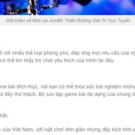
Giới thiệu về Nhà cái Jun88: Thiên Đường Giải Trí Trực Tuyến
8
với nhiều thể loại phong phú, đáp ứng mọi nhu cầu của ng
ó thể tìm thấy trò chơi yêu thích của mình tại đây.
 bài đích thực, nơi bạn có thể thỏa sức trải nghiệm những
và đầy thử thách. Bộ sưu tập game bài đa dạng của chúng 
hất:
c của Việt Nam, với luật chơi đơn giản nhưng đầy kịch tính