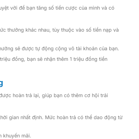
uyệt vời để bạn tăng số tiền cược của mình và có
c thưởng khác nhau, tùy thuộc vào số tiền nạp và
 thưởng sẽ được tự động cộng vô tài khoản của bạn.
iệu đồng, bạn sẽ nhận thêm 1 triệu đồng tiền
g
ược hoàn trả lại, giúp bạn có thêm cơ hội trải
hời gian nhất định. Mức hoàn trả có thể dao động từ
an khuyến mãi.