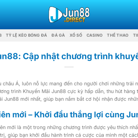
8
TỶ LỆ KÈO BÓNG ĐÁ
ĐÁ GÀ
XỔ SỐ
CASINO
THỂ THAO
TI
n88: Cập nhật chương trình khuy
u châu Á, luôn nỗ lực mang đến cho người chơi những trải n
ơng trình Khuyến Mãi Jun88 cực kỳ hấp dẫn, thu hút hàng tr
i Jun88 mới nhất, giúp bạn nắm bắt cơ hội nhận được những
ên mới – Khởi đầu thắng lợi cùng J
 mới là một trong những chương trình được yêu thích nhất.
ị, giúp bạn khởi đầu hành trình cá cược của mình một cách