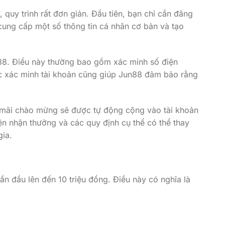
uy trình rất đơn giản. Đầu tiên, bạn chỉ cần đăng
cung cấp một số thông tin cá nhân cơ bản và tạo
n88. Điều này thường bao gồm xác minh số điện
ệc xác minh tài khoản cũng giúp Jun88 đảm bảo rằng
n mãi chào mừng sẽ được tự động cộng vào tài khoản
iện nhận thưởng và các quy định cụ thể có thể thay
gia.
n đầu lên đến 10 triệu đồng. Điều này có nghĩa là