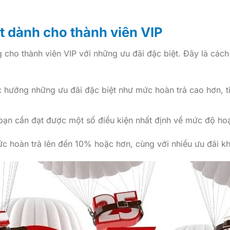
t dành cho thành viên VIP
ho thành viên VIP với những ưu đãi đặc biệt. Đây là cách 
hưởng những ưu đãi đặc biệt như mức hoàn trả cao hơn, tiề
 bạn cần đạt được một số điều kiện nhất định về mức độ ho
c hoàn trả lên đến 10% hoặc hơn, cùng với nhiều ưu đãi k