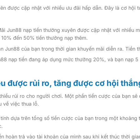
n được cập nhật với nhiều ưu đãi hấp dẫn. Đây là cơ hội t
ãi Jun88 nạp tiền thường xuyên được cập nhật với nhiều mứ
ừ 10% đến 50% tiền thưởng nạp thêm.
ản Jun88 của bạn trong thời gian khuyến mãi diễn ra. Tiền
88 nạp tiền đang áp dụng mức thưởng 20%, và bạn nạp 5 tr
u được rủi ro, tăng được cơ hội thắn
iểu rủi ro cho người chơi. Một phần tiền cược của bạn sẽ đ
 về việc thua lỗ.
ính dựa trên tổng số tiền cược của bạn trong một khoảng t
c.
n hoàn trả vào tài khoản của mình sau khi kết thúc thời gi