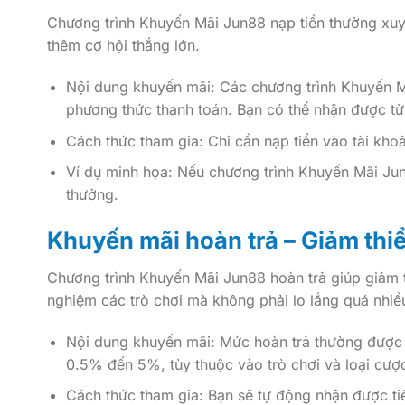
Chương trình Khuyến Mãi Jun88 nạp tiền thường xuyê
thêm cơ hội thắng lớn.
Nội dung khuyến mãi: Các chương trình Khuyến M
phương thức thanh toán. Bạn có thể nhận được t
Cách thức tham gia: Chỉ cần nạp tiền vào tài kho
Ví dụ minh họa: Nếu chương trình Khuyến Mãi Jun
thưởng.
Khuyến mãi hoàn trả – Giảm thiể
Chương trình Khuyến Mãi Jun88 hoàn trả giúp giảm th
nghiệm các trò chơi mà không phải lo lắng quá nhiều
Nội dung khuyến mãi: Mức hoàn trả thường được t
0.5% đến 5%, tùy thuộc vào trò chơi và loại cượ
Cách thức tham gia: Bạn sẽ tự động nhận được tiề