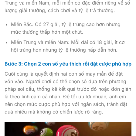
Trung và miền Nam, mỗi miền có đặc điểm riêng về số
lượng giải thưởng, cách chơi và tỷ lệ trả thưởng.
Miền Bắc: Có 27 giải, tỷ lệ trúng cao hơn nhưng
mức thưởng thấp hơn một chút.
Miền Trung và miền Nam: Mỗi đài có 18 giải, ít cơ
hội trúng hơn nhưng tỷ lệ thưởng hấp dẫn hơn.
Bước 3: Chọn 2 con số yêu thích rồi đặt cược phù hợp
Cuối cùng là quyết định hai con số may mắn để đặt
vốn vào. Người chơi có thể chọn số dựa trên phương
pháp soi cầu, thống kê kết quả trước đó hoặc đơn giản
là theo linh cảm cá nhân. Để tối ưu lợi nhuận, anh em
nên chọn mức cược phù hợp với ngân sách, tránh đặt
quá nhiều mà không có chiến lược rõ ràng.