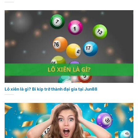
Lô xiên là gì? Bí kíp trở thành đại gia tại Jun88