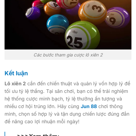
Các bước tham gia cược lô xiên 2
Kết luận
Lô xiên 2
cần đến chiến thuật và quản lý vốn hợp lý để
tối ưu tỷ lệ thắng. Tại sân chơi, bạn có thể trải nghiệm
hệ thống cược minh bạch, tỷ lệ thưởng ấn tượng và
nhiều cơ hội trúng lớn. Hãy cùng
Jun 88
chơi thông
minh, chọn số hợp lý và tận dụng chiến lược đúng đắn
để nâng cao lợi nhuận mỗi ngày!