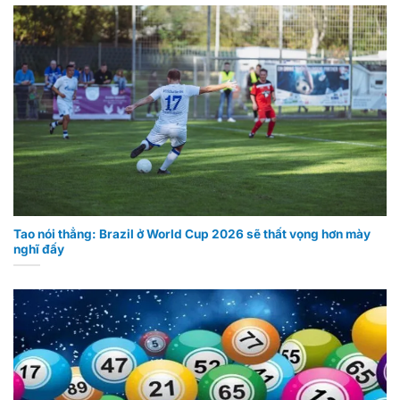
Tao nói thẳng: Brazil ở World Cup 2026 sẽ thất vọng hơn mày
nghĩ đấy