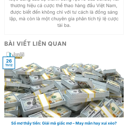
thương hiệu cá cược thể thao hàng đầu Việt Nam,
được biết đến không chỉ với tư cách là đồng sáng
lập, mà còn là một chuyên gia phân tích tỷ lệ cược
tài ba.
BÀI VIẾT LIÊN QUAN
26
Th12
Sổ mơ thấy tiền: Giải mã giấc mơ – May mắn hay xui xẻo?