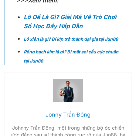
>>>Xem thêm:
Lô Đề Là Gì? Giải Mã Về Trò Chơi
Số Học Đầy Hấp Dẫn
Lô xiên là gì? Bí kíp trở thành đại gia tại Jun88
Rồng bạch kim là gì? Bí mật soi cầu cực chuẩn
tại Jun88
Jonny Trần Đông
Johnny Trần Đông, một trong những bộ óc chiến
lược đằng sau sự thành công rực rỡ của Jun88, hai