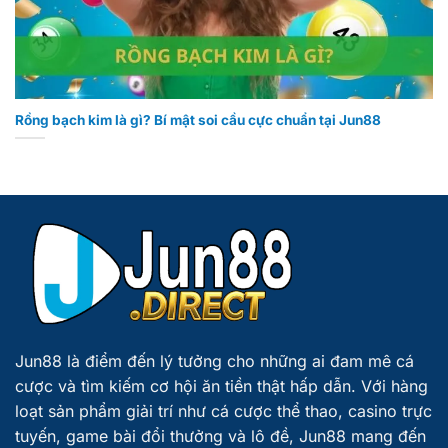
Rồng bạch kim là gì? Bí mật soi cầu cực chuẩn tại Jun88
Jun88
là điểm đến lý tưởng cho những ai đam mê cá
cược và tìm kiếm cơ hội ăn tiền thật hấp dẫn. Với hàng
loạt sản phẩm giải trí như cá cược thể thao, casino trực
tuyến, game bài đổi thưởng và lô đề, Jun88 mang đến