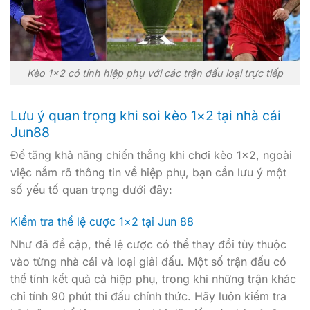
Kèo 1×2 có tính hiệp phụ với các trận đấu loại trực tiếp
Lưu ý quan trọng khi soi kèo 1×2 tại nhà cái
Jun88
Để tăng khả năng chiến thắng khi chơi kèo 1×2, ngoài
việc nắm rõ thông tin về hiệp phụ, bạn cần lưu ý một
số yếu tố quan trọng dưới đây:
Kiểm tra thể lệ cược 1×2 tại Jun 88
Như đã đề cập, thể lệ cược có thể thay đổi tùy thuộc
vào từng nhà cái và loại giải đấu. Một số trận đấu có
thể tính kết quả cả hiệp phụ, trong khi những trận khác
chỉ tính 90 phút thi đấu chính thức. Hãy luôn kiểm tra