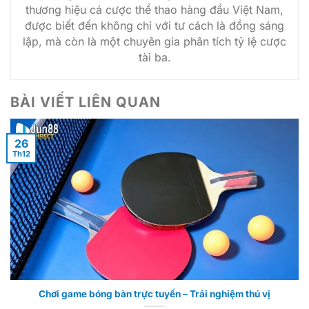
thương hiệu cá cược thể thao hàng đầu Việt Nam,
được biết đến không chỉ với tư cách là đồng sáng
lập, mà còn là một chuyên gia phân tích tỷ lệ cược
tài ba.
BÀI VIẾT LIÊN QUAN
26
Th12
Chơi game bóng bàn trực tuyến – Trải nghiệm thú vị