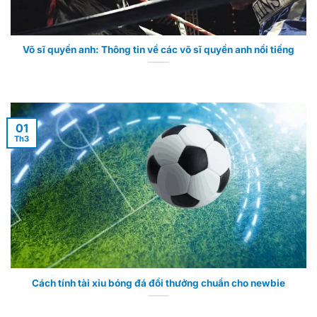
Võ sĩ quyền anh: Thông tin về các võ sĩ quyền anh nổi tiếng
01
Th3
Cách tính tài xỉu bóng đá đổi thưởng chuẩn cho newbie