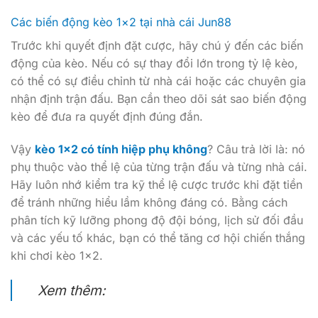
Các biến động kèo 1×2 tại nhà cái Jun88
Trước khi quyết định đặt cược, hãy chú ý đến các biến
động của kèo. Nếu có sự thay đổi lớn trong tỷ lệ kèo,
có thể có sự điều chỉnh từ nhà cái hoặc các chuyên gia
nhận định trận đấu. Bạn cần theo dõi sát sao biến động
kèo để đưa ra quyết định đúng đắn.
Vậy
kèo 1×2 có tính hiệp phụ không
? Câu trả lời là: nó
phụ thuộc vào thể lệ của từng trận đấu và từng nhà cái.
Hãy luôn nhớ kiểm tra kỹ thể lệ cược trước khi đặt tiền
để tránh những hiểu lầm không đáng có. Bằng cách
phân tích kỹ lưỡng phong độ đội bóng, lịch sử đối đầu
và các yếu tố khác, bạn có thể tăng cơ hội chiến thắng
khi chơi kèo 1×2.
Xem thêm: