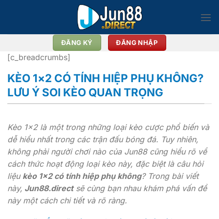
Bỏ
qua
nội
dung
ĐĂNG KÝ
ĐĂNG NHẬP
[c_breadcrumbs]
KÈO 1×2 CÓ TÍNH HIỆP PHỤ KHÔNG?
LƯU Ý SOI KÈO QUAN TRỌNG
Kèo 1×2 là một trong những loại kèo cược phổ biến và
dễ hiểu nhất trong các trận đấu bóng đá. Tuy nhiên,
không phải người chơi nào của Jun88 cũng hiểu rõ về
cách thức hoạt động loại kèo này, đặc biệt là câu hỏi
liệu
kèo 1×2 có tính hiệp phụ không
? Trong bài viết
này,
Jun88.direct
sẽ cùng bạn nhau khám phá vấn đề
này một cách chi tiết và rõ ràng.