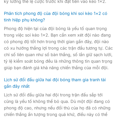
kỹ lưỡng thể lệ cược trước khi đặt tiền vào kèo 1×2.
Phân tích phong độ của đội bóng khi soi kèo 1×2 có
tính hiệp phụ không?
Phong độ hiện tại của đội bóng là yếu tố quan trọng
trong việc soi kèo 1×2. Bạn cần xem xét đội nào đang
có phong độ tốt hơn trong thời gian gần đây, đội nào
có xu hướng thắng lợi trong các trận đấu tương tự. Các
chỉ số liên quan như số bàn thắng, số lần giữ sạch lưới,
tỷ lệ kiểm soát bóng đều là những thông tin quan trọng
giúp bạn đánh giá khả năng chiến thắng của mỗi đội.
Lịch sử đối đầu giữa hai đội bóng tham gia tranh tài
gần đây nhất
Lịch sử đối đầu giữa hai đội trong trận đấu sắp tới
cũng là yếu tố không thể bỏ qua. Dù một đội đang có
phong độ cao, nhưng nếu đối thủ của họ đã có những
chiến thắng ấn tượng trong quá khứ, điều này có thể