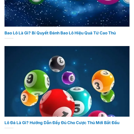
Bao Lô Là Gì? Bí Quyết Đánh Bao Lô Hiệu Quả Từ Cao Thủ
Lô Đá Là Gì? Hướng Dẫn Đầy Đủ Cho Cược Thủ Mới Bắt Đầu