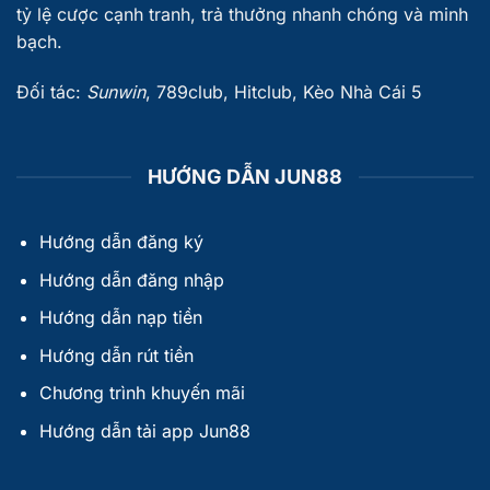
tỷ lệ cược cạnh tranh, trả thưởng nhanh chóng và minh
bạch.
Đối tác:
Sunwin
,
789club
,
Hitclub
,
Kèo Nhà Cái 5
HƯỚNG DẪN JUN88
Hướng dẫn đăng ký
Hướng dẫn đăng nhập
Hướng dẫn nạp tiền
Hướng dẫn rút tiền
Chương trình khuyến mãi
Hướng dẫn tải app Jun88