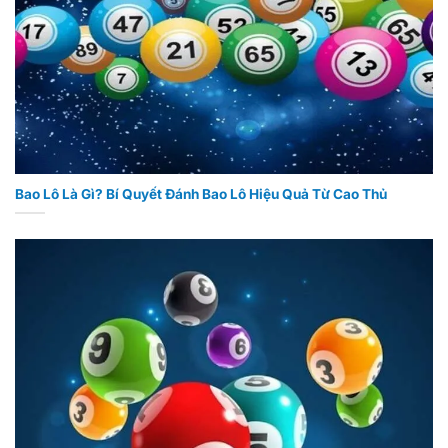
Bao Lô Là Gì? Bí Quyết Đánh Bao Lô Hiệu Quả Từ Cao Thủ