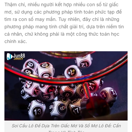
Thậm chí, nhiều người kết hợp nhiều con số từ giấc
mơ, sử dụng các phương pháp tính toán phức tạp để
tìm ra con số may mắn. Tuy nhiên, đây chỉ là những
phương pháp mang tính chất giải trí, dựa trên niềm tin
cá nhân, chứ không phải là một công thức toán học
chính xác.
Soi Cầu Lô Đề Dựa Trên Giấc Mơ Và Sổ Mơ Lô Đề: Cẩn