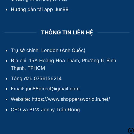
Hướng dẫn tải app Jun88
THÔNG TIN LIÊN HỆ
Trụ sở chính: London (Anh Quốc)
Địa chỉ: 15A Hoàng Hoa Thám, Phường 6, Bình
Thạnh, TPHCM
Tổng đài: 0756156214
Email:
jun88direct@gmail.com
Website:
https://www.shoppersworld.in.net/
CEO và BTV:
Jonny Trần Đông