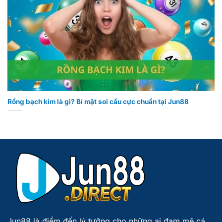
Rồng bạch kim là gì? Bí mật soi cầu cực chuẩn tại Jun88
Jun88
là điểm đến lý tưởng cho những ai đam mê cá