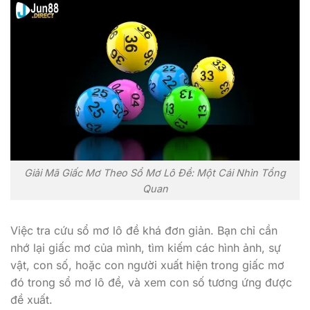
Giải Mã Giấc Mơ Theo Sổ Mơ Lô Đề: Một Cái Nhìn Tổng
Quan
Việc tra cứu sổ mơ lô đề khá đơn giản. Bạn chỉ cần
nhớ lại giấc mơ của mình, tìm kiếm các hình ảnh, sự
vật, con số, hoặc con người xuất hiện trong giấc mơ
đó trong sổ mơ lô đề, và xem con số tương ứng được
đề xuất.