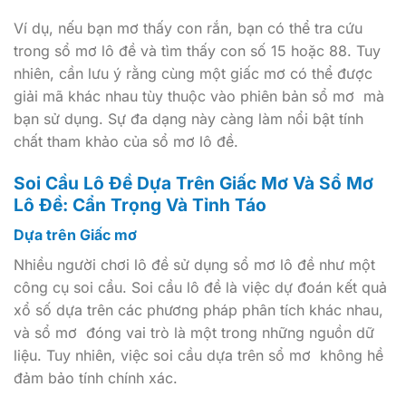
Ví dụ, nếu bạn mơ thấy con rắn, bạn có thể tra cứu
trong sổ mơ lô đề và tìm thấy con số 15 hoặc 88. Tuy
nhiên, cần lưu ý rằng cùng một giấc mơ có thể được
giải mã khác nhau tùy thuộc vào phiên bản sổ mơ mà
bạn sử dụng. Sự đa dạng này càng làm nổi bật tính
chất tham khảo của sổ mơ lô đề.
Soi Cầu Lô Đề Dựa Trên Giấc Mơ Và Sổ Mơ
Lô Đề: Cẩn Trọng Và Tỉnh Táo
Dựa trên Giấc mơ
Nhiều người chơi lô đề sử dụng sổ mơ lô đề như một
công cụ soi cầu. Soi cầu lô đề là việc dự đoán kết quả
xổ số dựa trên các phương pháp phân tích khác nhau,
và sổ mơ đóng vai trò là một trong những nguồn dữ
liệu. Tuy nhiên, việc soi cầu dựa trên sổ mơ không hề
đảm bảo tính chính xác.