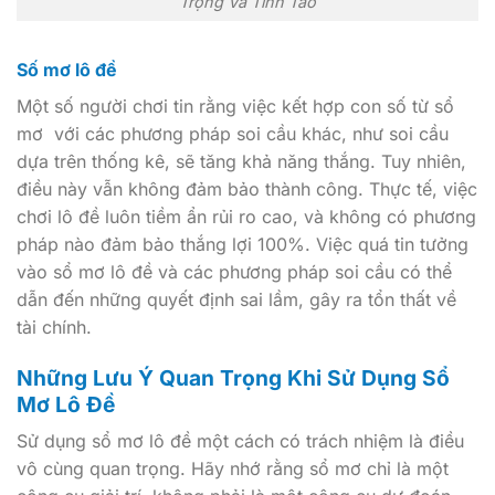
Trọng Và Tỉnh Táo
Số mơ lô đề
Một số người chơi tin rằng việc kết hợp con số từ sổ
mơ với các phương pháp soi cầu khác, như soi cầu
dựa trên thống kê, sẽ tăng khả năng thắng. Tuy nhiên,
điều này vẫn không đảm bảo thành công. Thực tế, việc
chơi lô đề luôn tiềm ẩn rủi ro cao, và không có phương
pháp nào đảm bảo thắng lợi 100%. Việc quá tin tưởng
vào sổ mơ lô đề và các phương pháp soi cầu có thể
dẫn đến những quyết định sai lầm, gây ra tổn thất về
tài chính.
Những Lưu Ý Quan Trọng Khi Sử Dụng Sổ
Mơ Lô Đề
Sử dụng sổ mơ lô đề một cách có trách nhiệm là điều
vô cùng quan trọng. Hãy nhớ rằng sổ mơ chỉ là một