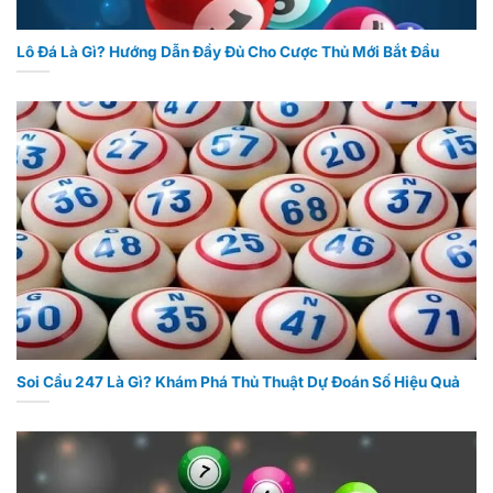
Lô Đá Là Gì? Hướng Dẫn Đầy Đủ Cho Cược Thủ Mới Bắt Đầu
Soi Cầu 247 Là Gì? Khám Phá Thủ Thuật Dự Đoán Số Hiệu Quả