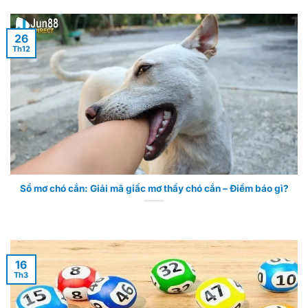
26
Th12
Sổ mơ chó cắn: Giải mã giấc mơ thấy chó cắn – Điềm báo gì?
16
Th3