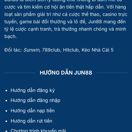
cược và tìm kiếm cơ hội ăn tiền thật hấp dẫn. Với hàng
loạt sản phẩm giải trí như cá cược thể thao, casino trực
tuyến, game bài đổi thưởng và lô đề, Jun88 mang đến
tỷ lệ cược cạnh tranh, trả thưởng nhanh chóng và minh
bạch.
Đối tác:
Sunwin
,
789club
,
Hitclub
,
Kèo Nhà Cái 5
HƯỚNG DẪN JUN88
Hướng dẫn đăng ký
Hướng dẫn đăng nhập
Hướng dẫn nạp tiền
Hướng dẫn rút tiền
Chương trình khuyến mãi