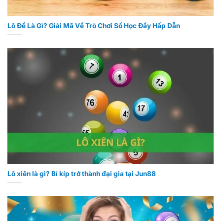
Lô Đề Là Gì? Giải Mã Về Trò Chơi Số Học Đầy Hấp Dẫn
Lô xiên là gì? Bí kíp trở thành đại gia tại Jun88