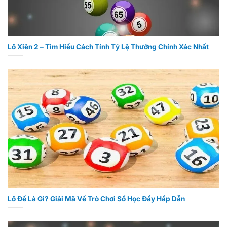
Lô Xiên 2 – Tìm Hiểu Cách Tính Tỷ Lệ Thưởng Chính Xác Nhất
Lô Đề Là Gì? Giải Mã Về Trò Chơi Số Học Đầy Hấp Dẫn