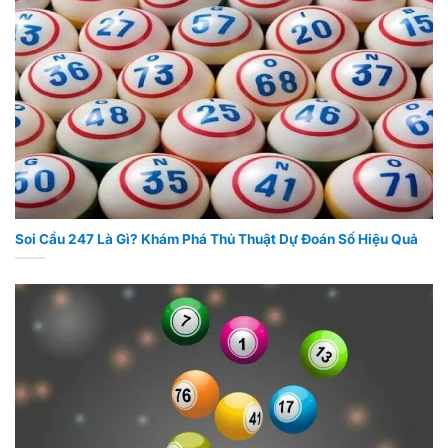
Soi Cầu 247 Là Gì? Khám Phá Thủ Thuật Dự Đoán Số Hiệu Quả