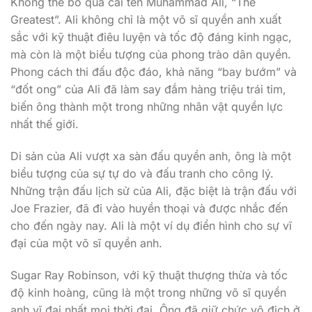
Không thể bỏ qua cái tên Muhammad Ali, “The
Greatest”. Ali không chỉ là một võ sĩ quyền anh xuất
sắc với kỹ thuật điêu luyện và tốc độ đáng kinh ngạc,
mà còn là một biểu tượng của phong trào dân quyền.
Phong cách thi đấu độc đáo, khả năng “bay bướm” và
“đốt ong” của Ali đã làm say đắm hàng triệu trái tim,
biến ông thành một trong những nhân vật quyền lực
nhất thế giới.
Di sản của Ali vượt xa sàn đấu quyền anh, ông là một
biểu tượng của sự tự do và đấu tranh cho công lý.
Những trận đấu lịch sử của Ali, đặc biệt là trận đấu với
Joe Frazier, đã đi vào huyền thoại và được nhắc đến
cho đến ngày nay. Ali là một ví dụ điển hình cho sự vĩ
đại của một võ sĩ quyền anh.
Sugar Ray Robinson, với kỹ thuật thượng thừa và tốc
độ kinh hoàng, cũng là một trong những võ sĩ quyền
anh vĩ đại nhất mọi thời đại. Ông đã giữ chức vô địch ở