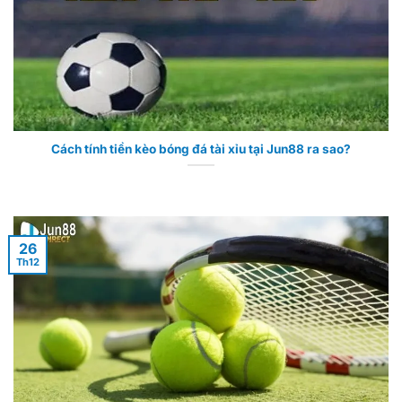
Cách tính tiền kèo bóng đá tài xỉu tại Jun88 ra sao?
26
Th12