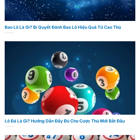
Bao Lô Là Gì? Bí Quyết Đánh Bao Lô Hiệu Quả Từ Cao Thủ
Lô Đá Là Gì? Hướng Dẫn Đầy Đủ Cho Cược Thủ Mới Bắt Đầu