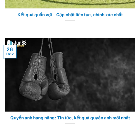
Kết quả quần vợt – Cập nhật liên tục, chính xác nhất
26
Th12
Quyền anh hạng nặng: Tin tức, kết quả quyền anh mới nhất