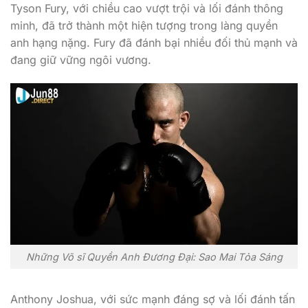
Tyson Fury, với chiều cao vượt trội và lối đánh thông
minh, đã trở thành một hiện tượng trong làng quyền
anh hạng nặng. Fury đã đánh bại nhiều đối thủ mạnh và
đang giữ vững ngôi vương.
Những Võ sĩ Quyền Anh Đương Đại: Sao Mai Tỏa Sáng
Anthony Joshua, với sức mạnh đáng sợ và lối đánh tấn