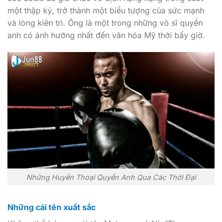
một thập kỷ, trở thành một biểu tượng của sức mạnh
và lòng kiên trì. Ông là một trong những võ sĩ quyền
anh có ảnh hưởng nhất đến văn hóa Mỹ thời bấy giờ.
Những Huyền Thoại Quyền Anh Qua Các Thời Đại
Những cái tên xuất sắc