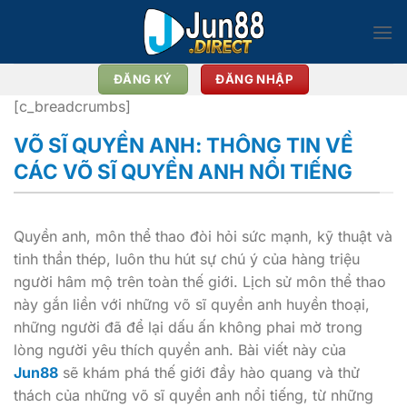
Bỏ
qua
nội
dung
ĐĂNG KÝ
ĐĂNG NHẬP
[c_breadcrumbs]
VÕ SĨ QUYỀN ANH: THÔNG TIN VỀ
CÁC VÕ SĨ QUYỀN ANH NỔI TIẾNG
Quyền anh, môn thể thao đòi hỏi sức mạnh, kỹ thuật và
tinh thần thép, luôn thu hút sự chú ý của hàng triệu
người hâm mộ trên toàn thế giới. Lịch sử môn thể thao
này gắn liền với những võ sĩ quyền anh huyền thoại,
những người đã để lại dấu ấn không phai mờ trong
lòng người yêu thích quyền anh. Bài viết này của
Jun88
sẽ khám phá thế giới đầy hào quang và thử
thách của những võ sĩ quyền anh nổi tiếng, từ những