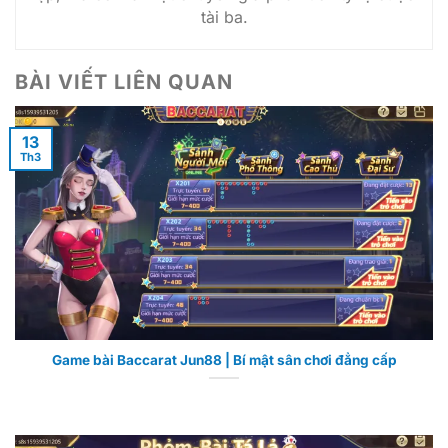
tài ba.
BÀI VIẾT LIÊN QUAN
13
Th3
Game bài Baccarat Jun88 | Bí mật sân chơi đẳng cấp