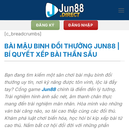
Bỏ
qua
nội
dung
ĐĂNG KÝ
ĐĂNG NHẬP
[c_breadcrumbs]
BÀI MẬU BINH ĐỔI THƯỞNG JUN88 |
BÍ QUYẾT XẾP BÀI THẦN SẦU
Bạn đang tìm kiếm một sân chơi bài mậu binh đổi
thưởng uy tín, nơi kỹ năng được tôn vinh, lộc lá đầy
tay? Cổng game
Jun88
chính là điểm đến lý tưởng.
Trải nghiệm hình ảnh sắc nét, âm thanh chân thực
mang đến trải nghiệm mãn nhãn. Hòa mình vào những
ván bài căng não, so tài cao thấp cùng các đối thủ.
Khám phá luật chơi biến hóa, học hỏi bí kíp xếp bài từ
cao thủ. Nắm bắt cơ hội đổi đời với những phần