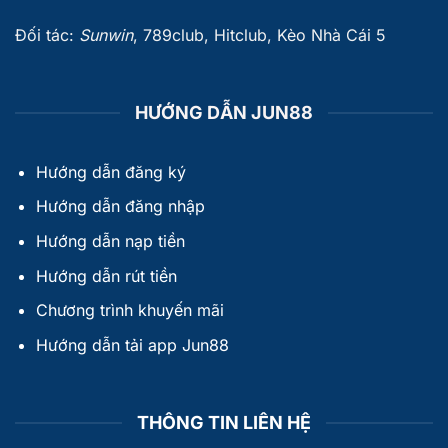
Đối tác:
Sunwin
,
789club
,
Hitclub
,
Kèo Nhà Cái 5
HƯỚNG DẪN JUN88
Hướng dẫn đăng ký
Hướng dẫn đăng nhập
Hướng dẫn nạp tiền
Hướng dẫn rút tiền
Chương trình khuyến mãi
Hướng dẫn tải app Jun88
THÔNG TIN LIÊN HỆ