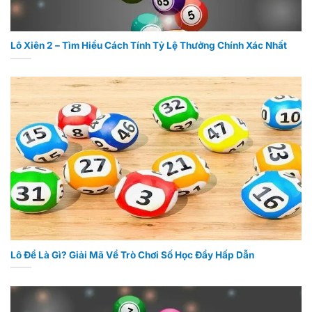
Lô Xiên 2 – Tìm Hiểu Cách Tính Tỷ Lệ Thưởng Chính Xác Nhất
Lô Đề Là Gì? Giải Mã Về Trò Chơi Số Học Đầy Hấp Dẫn