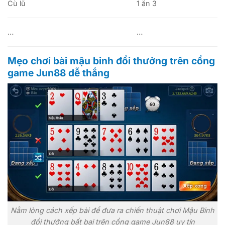
Cù lũ
1 ăn 3
…
…
Mẹo chơi bài mậu binh đổi thưởng trên cổng
game Jun88 dễ thắng
Nằm lòng cách xếp bài để đưa ra chiến thuật chơi Mậu Binh
đổi thưởng bất bại trên cổng game Jun88 uy tín