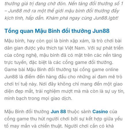
thưởng giá trị đang chờ đón. Nền tảng đổi thưởng số 1
– Jun88 mở ra một thế giới mậu binh đổi thưởng đầy
kịch tính, hấp dẫn. Khám phá ngay cùng Jun88.lgbt!
Tổng quan Mậu Binh đổi thưởng Jun88
Mậu binh, hay còn gọi là binh xập xám, là trò chơi bài
dân gian được yêu thích tại Việt Nam. Với sự phát triển
của công nghệ, mậu binh đã có mặt trên các nền tảng
trực tuyến, đặc biệt là các cổng game đổi thưởng.
Game bài Mậu Binh đổi thưởng tại cổng game online
Jun88 là điểm đến hàng đầu cho những ai đam mê trò
chơi trí tuệ này. Nơi đây không chỉ mang đến một giao
diện đẹp mắt, trải nghiệm mượt mà mà còn là sự uy tín,
minh bạch trong mọi giao dịch.
Mậu Binh đổi thưởng
Jun 88
thuộc sảnh
Casino
của
cổng game thu hút người chơi bởi sự kết hợp giữa yếu
tố may mắn và chiến thuật. Người chơi cần có khả