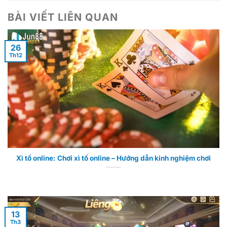
BÀI VIẾT LIÊN QUAN
26
Th12
Xì tố online: Chơi xì tố online – Hướng dẫn kinh nghiệm chơi
13
Th3