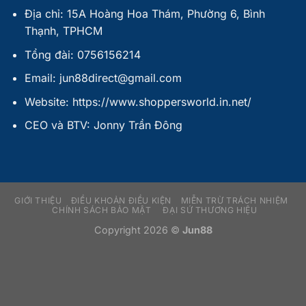
Địa chỉ: 15A Hoàng Hoa Thám, Phường 6, Bình
Thạnh, TPHCM
Tổng đài: 0756156214
Email:
jun88direct@gmail.com
Website:
https://www.shoppersworld.in.net/
CEO và BTV:
Jonny Trần Đông
GIỚI THIỆU
ĐIỀU KHOẢN ĐIỀU KIỆN
MIỄN TRỪ TRÁCH NHIỆM
CHÍNH SÁCH BẢO MẬT
ĐẠI SỨ THƯƠNG HIỆU
Copyright 2026 ©
Jun88