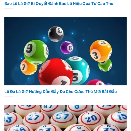
Bao Lô Là Gì? Bí Quyết Đánh Bao Lô Hiệu Quả Từ Cao Thủ
Lô Đá Là Gì? Hướng Dẫn Đầy Đủ Cho Cược Thủ Mới Bắt Đầu