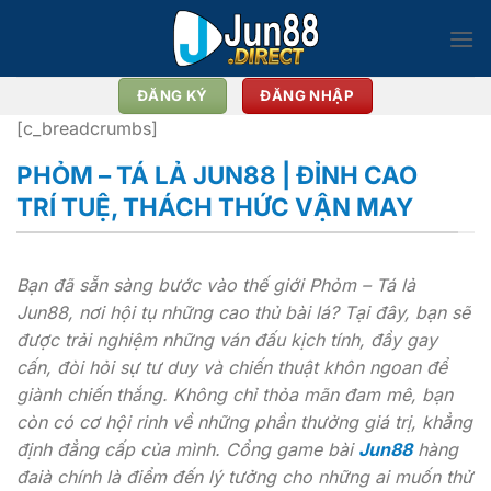
Bỏ
qua
nội
dung
ĐĂNG KÝ
ĐĂNG NHẬP
[c_breadcrumbs]
PHỎM – TÁ LẢ JUN88 | ĐỈNH CAO
TRÍ TUỆ, THÁCH THỨC VẬN MAY
Bạn đã sẵn sàng bước vào thế giới Phỏm – Tá lả
Jun88, nơi hội tụ những cao thủ bài lá? Tại đây, bạn sẽ
được trải nghiệm những ván đấu kịch tính, đầy gay
cấn, đòi hỏi sự tư duy và chiến thuật khôn ngoan để
giành chiến thắng. Không chỉ thỏa mãn đam mê, bạn
còn có cơ hội rinh về những phần thưởng giá trị, khẳng
định đẳng cấp của mình. Cổng game bài
Jun88
hàng
đaià chính là điểm đến lý tưởng cho những ai muốn thử