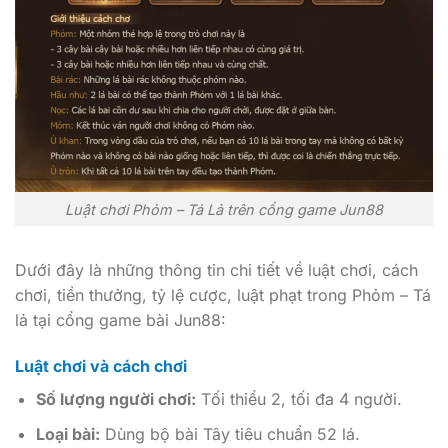
Luật chơi Phỏm – Tá Lả trên cổng game Jun88
Dưới đây là những thông tin chi tiết về luật chơi, cách
chơi, tiền thưởng, tỷ lệ cược, luật phạt trong Phỏm – Tá
lả tại cổng game bài Jun88:
Luật chơi và cách chơi
Số lượng người chơi:
Tối thiểu 2, tối đa 4 người.
Loại bài:
Dùng bộ bài Tây tiêu chuẩn 52 lá.