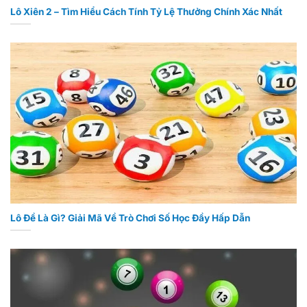
Lô Xiên 2 – Tìm Hiểu Cách Tính Tỷ Lệ Thưởng Chính Xác Nhất
Lô Đề Là Gì? Giải Mã Về Trò Chơi Số Học Đầy Hấp Dẫn