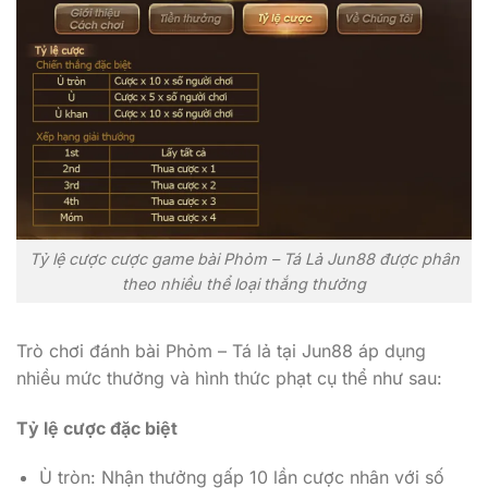
Tỷ lệ cược cược game bài Phỏm – Tá Lả Jun88 được phân
theo nhiều thể loại thắng thưởng
Trò chơi đánh bài Phỏm – Tá lả tại Jun88 áp dụng
nhiều mức thưởng và hình thức phạt cụ thể như sau:
Tỷ lệ cược đặc biệt
Ù tròn: Nhận thưởng gấp 10 lần cược nhân với số