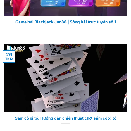
Game bài Blackjack Jun88 | Sòng bài trực tuyến số 1
26
Th12
Sám cô xì tố: Hướng dẫn chiến thuật chơi sám cô xì tố