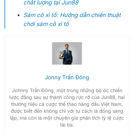
chất lượng tại Jun88
Sám cô xì tố: Hướng dẫn chiến thuật
chơi sám cô xì tố
Jonny Trần Đông
Johnny Trần Đông, một trong những bộ óc chiến
lược đằng sau sự thành công rực rỡ của Jun88, hai
thương hiệu cá cược thể thao hàng đầu Việt Nam,
được biết đến không chỉ với tư cách là đồng sáng
lập, mà còn là một chuyên gia phân tích tỷ lệ cược
tài ba.