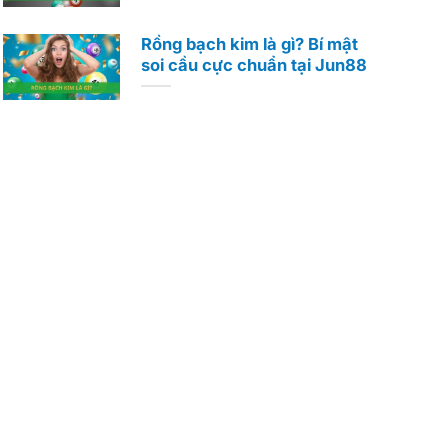
Rồng bạch kim là gì? Bí mật
soi cầu cực chuẩn tại Jun88