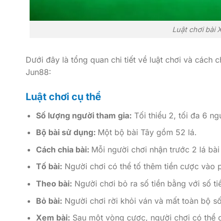
Luật chơi bài X
Dưới đây là tổng quan chi tiết về luật chơi và cách c
Jun88:
Luật chơi cụ thể
Số lượng người tham gia:
Tối thiểu 2, tối đa 6 ng
Bộ bài sử dụng:
Một bộ bài Tây gồm 52 lá.
Cách chia bài:
Mỗi người chơi nhận trước 2 lá bài 
Tố bài:
Người chơi có thể tố thêm tiền cược vào p
Theo bài:
Người chơi bỏ ra số tiền bằng với số tiề
Bỏ bài:
Người chơi rời khỏi ván và mất toàn bộ số
Xem bài:
Sau một vòng cược, người chơi có thể c