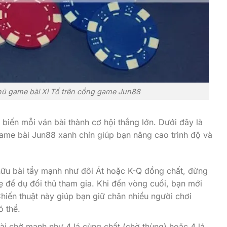
thủ game bài Xì Tố trên cổng game Jun88
ể biến mỗi ván bài thành cơ hội thắng lớn. Dưới đây là
game bài Jun88 xanh chín giúp bạn nâng cao trình độ và
ữu bài tẩy mạnh như đôi Át hoặc K-Q đồng chất, đừng
ẹ để dụ đối thủ tham gia. Khi đến vòng cuối, bạn mới
hiến thuật này giúp bạn giữ chân nhiều người chơi
ó thể.
i chờ mạnh như 4 lá cùng chất (chờ thùng) hoặc 4 lá