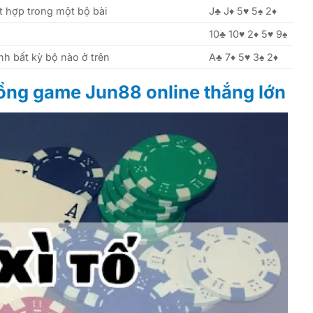
ết hợp trong một bộ bài
J♣ J♦ 5♥ 5♠ 2♦
10♣ 10♥ 2♦ 5♥ 9♠
nh bất kỳ bộ nào ở trên
A♣ 7♦ 5♥ 3♠ 2♦
 cổng game Jun88 online thắng lớn