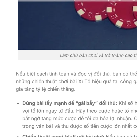
Làm chủ bàn chơi và trở thành cao 
Nếu biết cách tính toán và đọc vị đối thủ, bạn có th
những chiến thuật chơi bài Xì Tố hiệu quả tại cổng 
gia tăng tỷ lệ chiến thắng.
Dùng bài tẩy mạnh để “gài bẫy” đối thủ:
Khi sở h
vội tố lớn ngay từ đầu. Hãy theo cược hoặc tố nh
bất ngờ tăng mức cược để tối đa hóa lợi nhuận. C
trong ván bài và thu được số tiền cược lớn nhất c
Chiến thuật semi-bluff với bài chờ:
Nếu bạn có bà