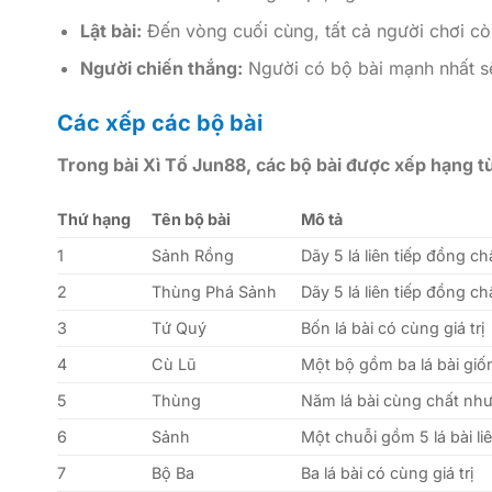
Lật bài:
Đến vòng cuối cùng, tất cả người chơi còn 
Người chiến thắng:
Người có bộ bài mạnh nhất sẽ
Các xếp các bộ bài
Trong bài Xì Tố Jun88, các bộ bài được xếp hạng t
Thứ hạng
Tên bộ bài
Mô tả
1
Sảnh Rồng
Dãy 5 lá liên tiếp đồng ch
2
Thùng Phá Sảnh
Dãy 5 lá liên tiếp đồng ch
3
Tứ Quý
Bốn lá bài có cùng giá trị
4
Cù Lũ
Một bộ gồm ba lá bài giố
5
Thùng
Năm lá bài cùng chất như
6
Sảnh
Một chuỗi gồm 5 lá bài l
7
Bộ Ba
Ba lá bài có cùng giá trị