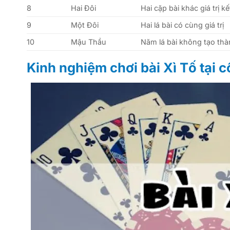
8
Hai Đôi
Hai cặp bài khác giá trị k
9
Một Đôi
Hai lá bài có cùng giá trị
10
Mậu Thầu
Năm lá bài không tạo thà
Kinh nghiệm chơi bài Xì Tố tại