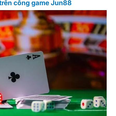
e trên cổng game Jun88