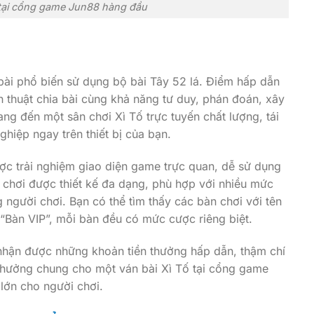
e tại cổng game Jun88 hàng đầu
i bài phổ biến sử dụng bộ bài Tây 52 lá. Điểm hấp dẫn
n thuật chia bài cùng khả năng tư duy, phán đoán, xây
ng đến một sân chơi Xì Tố trực tuyến chất lượng, tái
hiệp ngay trên thiết bị của bạn.
ược trải nghiệm giao diện game trực quan, dễ sử dụng
 chơi được thiết kế đa dạng, phù hợp với nhiều mức
người chơi. Bạn có thể tìm thấy các bàn chơi với tên
“Bàn VIP”, mỗi bàn đều có mức cược riêng biệt.
 nhận được những khoản tiền thưởng hấp dẫn, thậm chí
rả thưởng chung cho một ván bài Xì Tố tại cổng game
 lớn cho người chơi.